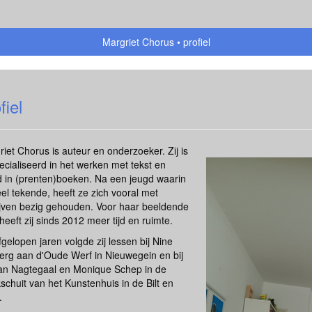
Margriet Chorus
profiel
fiel
iet Chorus is auteur en onderzoeker. Zij is
ecialiseerd in het werken met tekst en
d in (prenten)boeken. Na een jeugd waarin
el tekende, heeft ze zich vooral met
ijven bezig gehouden. Voor haar beeldende
heeft zij sinds 2012 meer tijd en ruimte.
gelopen jaren volgde zij lessen bij Nine
berg aan d'Oude Werf in Nieuwegein en bij
an Nagtegaal en Monique Schep in de
chuit van het Kunstenhuis in de Bilt en
.