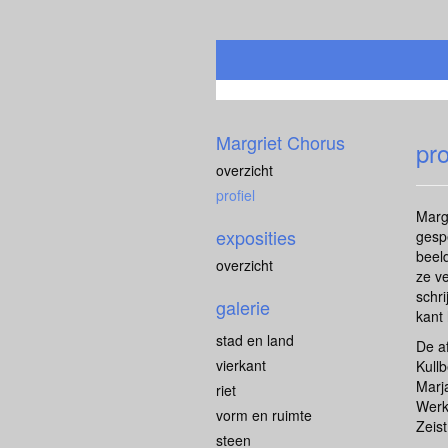
Margriet Chorus
pro
overzicht
profiel
Margr
exposities
gesp
beel
overzicht
ze ve
schr
galerie
kant 
stad en land
De af
vierkant
Kull
Marj
riet
Werks
vorm en ruimte
Zeist
steen