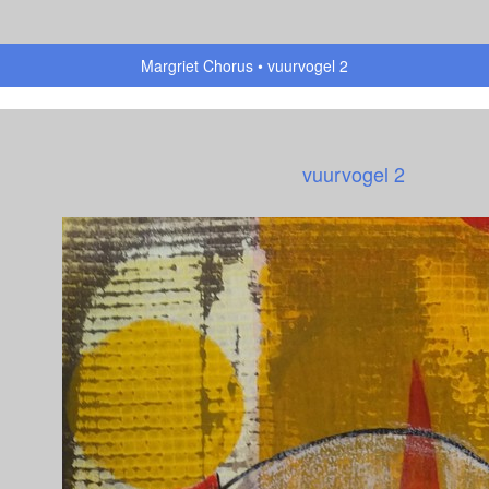
Margriet Chorus
vuurvogel 2
vuurvogel 2