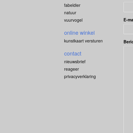
fabeldier
natuur
E-ma
vuurvogel
online winkel
kunstkaart versturen
Beri
contact
nieuwsbrief
reageer
privacyverklaring