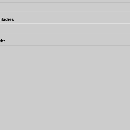
iladres
cht