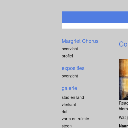
Margriet Chorus
Co
overzicht
profiel
exposities
overzicht
galerie
stad en land
Reac
vierkant
hiero
riet
Wat j
vorm en ruimte
steen
Naa