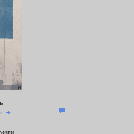
ia
to
 venster