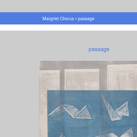
Margriet Chorus
passage
passage